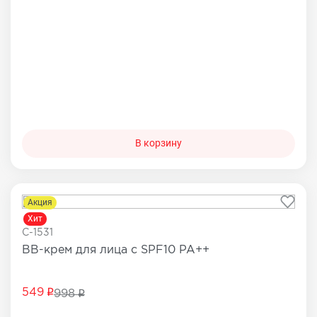
В корзину
Акция
Хит
C-1531
BB-крем для лица с SPF10 PA++
549
998